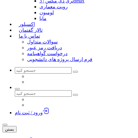
تری دی مکس | 3dmax
رویت معماری
لومیون
مایا
اکسپلور
تالار گفتمان
تماس با ما
سوالات متداول
دریافت رمز عبور
درخواست گواهینامه
فرم ارسال پروژه های دانشجویی
ورود / ثبت نام
بستن