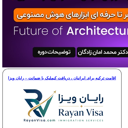
اقامت ترکیه برای ایرانیان ، دریافت کیملیک با ضمانت – رایان ویزا