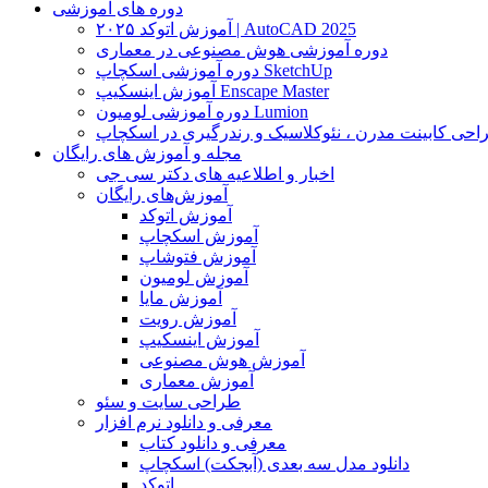
دوره های آموزشی
آموزش اتوکد ۲۰۲۵ | AutoCAD 2025
دوره آموزشی هوش مصنوعی در معماری
دوره آموزشی اسکچاپ SketchUp
آموزش اینسکیپ Enscape Master
دوره آموزشی لومیون Lumion
حی کابینت مدرن ، نئوکلاسیک و رندرگیری در اسکچاپ
مجله و آموزش های رایگان
اخبار و اطلاعیه های دکتر سی جی
آموزش‌های رایگان
آموزش اتوکد
آموزش اسکچاپ
آموزش فتوشاپ
آموزش لومیون
آموزش مایا
آموزش رویت
آموزش اینسکیپ
آموزش هوش مصنوعی
آموزش معماری
طراحی سایت و سئو
معرفی و دانلود نرم افزار
معرفی و دانلود کتاب
دانلود مدل سه بعدی (آبجکت) اسکچاپ
اتوکد