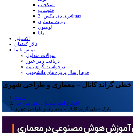
اسکچاپ
فتوشاپ
تری دی مکس | 3dmax
رویت معماری
لومیون
مایا
اکسپلور
تالار گفتمان
تماس با ما
سوالات متداول
دریافت رمز عبور
درخواست گواهینامه
فرم ارسال پروژه های دانشجویی
خطی گراند کانال – معماری و طراحی شهری
Home
اخبار و اطلاعیه های دکتر سی جی
پارک خطی گراند کانال – معماری و طراحی شهری