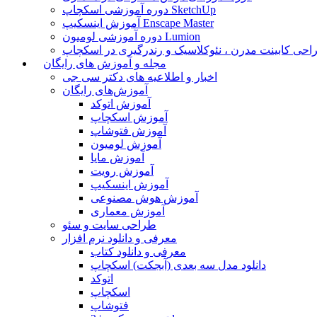
دوره آموزشی اسکچاپ SketchUp
آموزش اینسکیپ Enscape Master
دوره آموزشی لومیون Lumion
حی کابینت مدرن ، نئوکلاسیک و رندرگیری در اسکچاپ
مجله و آموزش های رایگان
اخبار و اطلاعیه های دکتر سی جی
آموزش‌های رایگان
آموزش اتوکد
آموزش اسکچاپ
آموزش فتوشاپ
آموزش لومیون
آموزش مایا
آموزش رویت
آموزش اینسکیپ
آموزش هوش مصنوعی
آموزش معماری
طراحی سایت و سئو
معرفی و دانلود نرم افزار
معرفی و دانلود کتاب
دانلود مدل سه بعدی (آبجکت) اسکچاپ
اتوکد
اسکچاپ
فتوشاپ