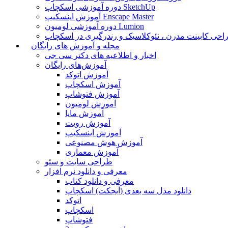
دوره آموزشی اسکچاپ SketchUp
آموزش اینسکیپ Enscape Master
دوره آموزشی لومیون Lumion
حی کابینت مدرن ، نئوکلاسیک و رندرگیری در اسکچاپ
مجله و آموزش های رایگان
اخبار و اطلاعیه های دکتر سی جی
آموزش‌های رایگان
آموزش اتوکد
آموزش اسکچاپ
آموزش فتوشاپ
آموزش لومیون
آموزش مایا
آموزش رویت
آموزش اینسکیپ
آموزش هوش مصنوعی
آموزش معماری
طراحی سایت و سئو
معرفی و دانلود نرم افزار
معرفی و دانلود کتاب
دانلود مدل سه بعدی (آبجکت) اسکچاپ
اتوکد
اسکچاپ
فتوشاپ