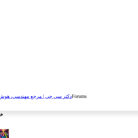
Forums
دکتر سی جی | مرجع مهندسی، هوش م
خن