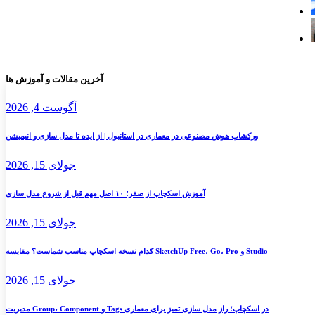
آخرین مقالات و آموزش ها
به
کنار
آگوست 4, 2026
ورکشاپ هوش مصنوعی در معماری در استانبول | از ایده تا مدل سازی و انیمیشن
جولای 15, 2026
آموزش اسکچاپ از صفر؛ ۱۰ اصل مهم قبل از شروع مدل سازی
جولای 15, 2026
کدام نسخه اسکچاپ مناسب شماست؟ مقایسه SketchUp Free، Go، Pro و Studio
جولای 15, 2026
مدیریت Group، Component و Tags در اسکچاپ؛ راز مدل سازی تمیز برای معماری