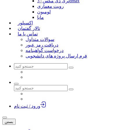
تری دی مکس | 3dmax
رویت معماری
لومیون
مایا
اکسپلور
تالار گفتمان
تماس با ما
سوالات متداول
دریافت رمز عبور
درخواست گواهینامه
فرم ارسال پروژه های دانشجویی
ورود / ثبت نام
بستن