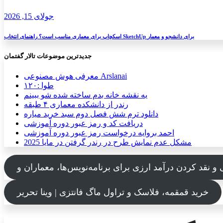
جولای 15, 2026
اسکچاپ برای معماری مناسب است؟ راهنمای انتخاب SketchUp برای دانشجو و معمار
جدیدترین موضوعات تالار گفتمان
معرفی هوش مصنوعی Arslanai
طوا :۱۲۰
یه نقشه خانه بدم ساخته شده شو ببینم
رندر از دانشکده معماری ۴ طبقه
دانلود ترم شش فصل دوم سبد خرید میاره
دریافت کد و رمز عبور دوره آموزشی
احمد بروایه درخواست رمز عبور دوره آموزشی
مشکل عدم نمایش طرح در رندر گرفتن در مایا 2025
خرید قمقمه، فلاسک و تراول ماگ فانتزی | وینا تحریر