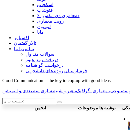
اسکچاپ
فتوشاپ
تری دی مکس | 3dmax
رویت معماری
لومیون
مایا
اکسپلور
تالار گفتمان
تماس با ما
سوالات متداول
دریافت رمز عبور
درخواست گواهینامه
فرم ارسال پروژه های دانشجویی
Good Communication is the key to cop-up with good ideas
صنوعی، معماری، گرافیک، هنر و شبیه سازی سه بعدی و انیمیشن
جستجو
برای:
کی
نوشته ها
موضوعات
انجمن