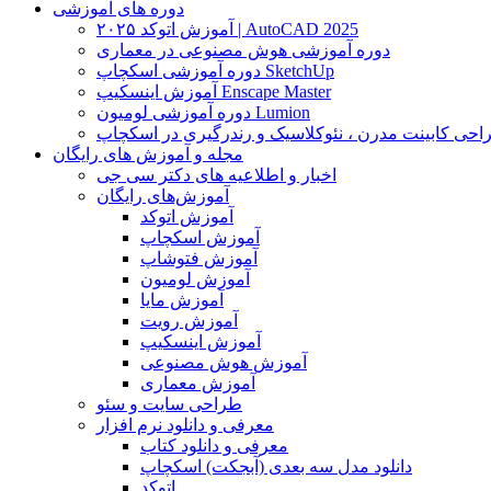
دوره های آموزشی
آموزش اتوکد ۲۰۲۵ | AutoCAD 2025
دوره آموزشی هوش مصنوعی در معماری
دوره آموزشی اسکچاپ SketchUp
آموزش اینسکیپ Enscape Master
دوره آموزشی لومیون Lumion
حی کابینت مدرن ، نئوکلاسیک و رندرگیری در اسکچاپ
مجله و آموزش های رایگان
اخبار و اطلاعیه های دکتر سی جی
آموزش‌های رایگان
آموزش اتوکد
آموزش اسکچاپ
آموزش فتوشاپ
آموزش لومیون
آموزش مایا
آموزش رویت
آموزش اینسکیپ
آموزش هوش مصنوعی
آموزش معماری
طراحی سایت و سئو
معرفی و دانلود نرم افزار
معرفی و دانلود کتاب
دانلود مدل سه بعدی (آبجکت) اسکچاپ
اتوکد