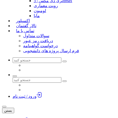
تری دی مکس | 3dmax
رویت معماری
لومیون
مایا
اکسپلور
تالار گفتمان
تماس با ما
سوالات متداول
دریافت رمز عبور
درخواست گواهینامه
فرم ارسال پروژه های دانشجویی
ورود / ثبت نام
بستن