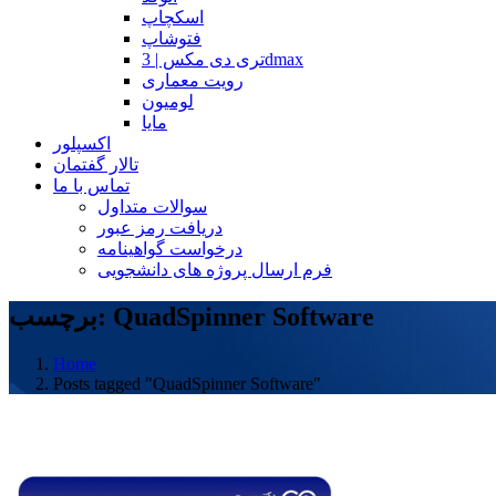
اسکچاپ
فتوشاپ
تری دی مکس | 3dmax
رویت معماری
لومیون
مایا
اکسپلور
تالار گفتمان
تماس با ما
سوالات متداول
دریافت رمز عبور
درخواست گواهینامه
فرم ارسال پروژه های دانشجویی
برچسب: QuadSpinner Software
Home
Posts tagged "QuadSpinner Software"