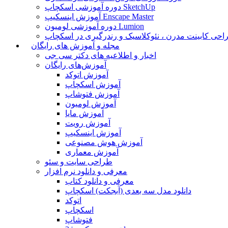
دوره آموزشی اسکچاپ SketchUp
آموزش اینسکیپ Enscape Master
دوره آموزشی لومیون Lumion
حی کابینت مدرن ، نئوکلاسیک و رندرگیری در اسکچاپ
مجله و آموزش های رایگان
اخبار و اطلاعیه های دکتر سی جی
آموزش‌های رایگان
آموزش اتوکد
آموزش اسکچاپ
آموزش فتوشاپ
آموزش لومیون
آموزش مایا
آموزش رویت
آموزش اینسکیپ
آموزش هوش مصنوعی
آموزش معماری
طراحی سایت و سئو
معرفی و دانلود نرم افزار
معرفی و دانلود کتاب
دانلود مدل سه بعدی (آبجکت) اسکچاپ
اتوکد
اسکچاپ
فتوشاپ