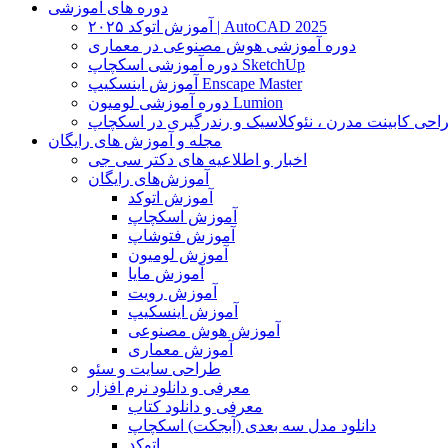
دوره های آموزشی
آموزش اتوکد ۲۰۲۵ | AutoCAD 2025
دوره آموزشی هوش مصنوعی در معماری
دوره آموزشی اسکچاپ SketchUp
آموزش اینسکیپ Enscape Master
دوره آموزشی لومیون Lumion
حی کابینت مدرن ، نئوکلاسیک و رندرگیری در اسکچاپ
مجله و آموزش های رایگان
اخبار و اطلاعیه های دکتر سی جی
آموزش‌های رایگان
آموزش اتوکد
آموزش اسکچاپ
آموزش فتوشاپ
آموزش لومیون
آموزش مایا
آموزش رویت
آموزش اینسکیپ
آموزش هوش مصنوعی
آموزش معماری
طراحی سایت و سئو
معرفی و دانلود نرم افزار
معرفی و دانلود کتاب
دانلود مدل سه بعدی (آبجکت) اسکچاپ
اتوکد