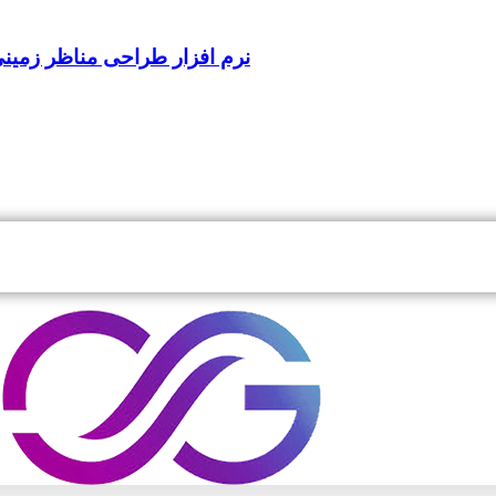
معرفی و دانلود نرم افزار QuadSpinner Gaea 2.1.2.0 | نرم افزار طراحی مناظر زم