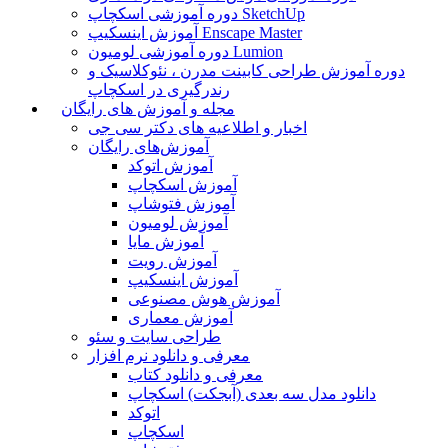
دوره آموزشی اسکچاپ SketchUp
آموزش اینسکیپ Enscape Master
دوره آموزشی لومیون Lumion
دوره آموزش طراحی کابینت مدرن ، نئوکلاسیک و
رندرگیری در اسکچاپ
مجله و آموزش های رایگان
اخبار و اطلاعیه های دکتر سی جی
آموزش‌های رایگان
آموزش اتوکد
آموزش اسکچاپ
آموزش فتوشاپ
آموزش لومیون
آموزش مایا
آموزش رویت
آموزش اینسکیپ
آموزش هوش مصنوعی
آموزش معماری
طراحی سایت و سئو
معرفی و دانلود نرم افزار
معرفی و دانلود کتاب
دانلود مدل سه بعدی (آبجکت) اسکچاپ
اتوکد
اسکچاپ