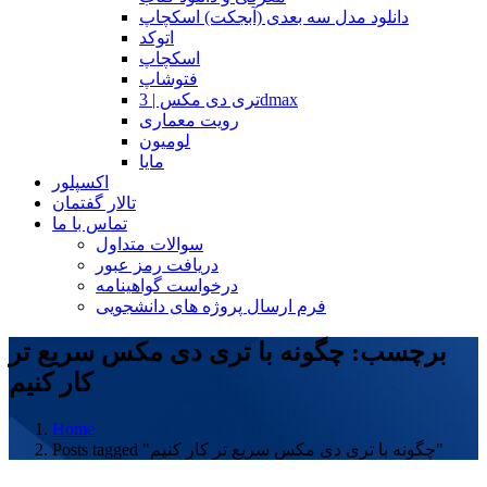
دانلود مدل سه بعدی (آبجکت) اسکچاپ
اتوکد
اسکچاپ
فتوشاپ
تری دی مکس | 3dmax
رویت معماری
لومیون
مایا
اکسپلور
تالار گفتمان
تماس با ما
سوالات متداول
دریافت رمز عبور
درخواست گواهینامه
فرم ارسال پروژه های دانشجویی
برچسب: چگونه با تری دی مکس سریع تر
کار کنیم
Home
Posts tagged "چگونه با تری دی مکس سریع تر کار کنیم"