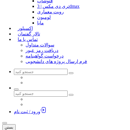
فتوشاپ
تری دی مکس | 3dmax
رویت معماری
لومیون
مایا
اکسپلور
تالار گفتمان
تماس با ما
سوالات متداول
دریافت رمز عبور
درخواست گواهینامه
فرم ارسال پروژه های دانشجویی
ورود / ثبت نام
بستن