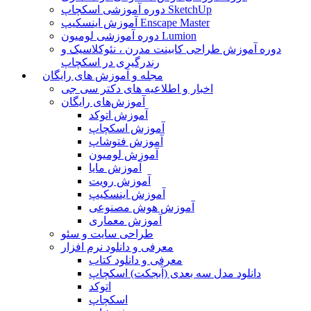
دوره آموزشی اسکچاپ SketchUp
آموزش اینسکیپ Enscape Master
دوره آموزشی لومیون Lumion
دوره آموزش طراحی کابینت مدرن ، نئوکلاسیک و
رندرگیری در اسکچاپ
مجله و آموزش های رایگان
اخبار و اطلاعیه های دکتر سی جی
آموزش‌های رایگان
آموزش اتوکد
آموزش اسکچاپ
آموزش فتوشاپ
آموزش لومیون
آموزش مایا
آموزش رویت
آموزش اینسکیپ
آموزش هوش مصنوعی
آموزش معماری
طراحی سایت و سئو
معرفی و دانلود نرم افزار
معرفی و دانلود کتاب
دانلود مدل سه بعدی (آبجکت) اسکچاپ
اتوکد
اسکچاپ