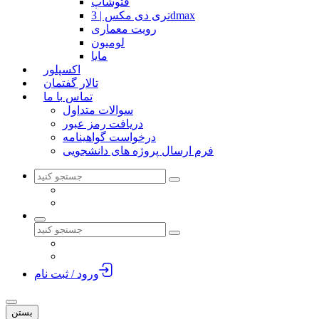
فتوشاپ
تری دی مکس | 3dmax
رویت معماری
لومیون
مایا
اکسپلور
تالار گفتمان
تماس با ما
سوالات متداول
دریافت رمز عبور
درخواست گواهینامه
فرم ارسال پروژه های دانشجویی
ورود / ثبت نام
بستن