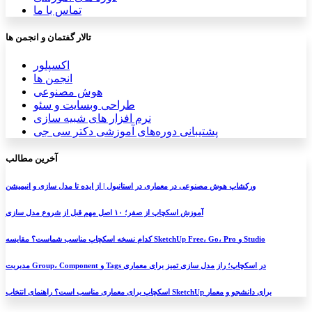
تماس با ما
تالار گفتمان و انجمن ها
اکسپلور
انجمن ها
هوش مصنوعی
طراحی وبسایت و سئو
نرم افزار های شبیه سازی
پشتیبانی دوره‌های آموزشی دکتر سی جی
آخرین مطالب
ورکشاپ هوش مصنوعی در معماری در استانبول | از ایده تا مدل سازی و انیمیشن
آموزش اسکچاپ از صفر؛ ۱۰ اصل مهم قبل از شروع مدل سازی
کدام نسخه اسکچاپ مناسب شماست؟ مقایسه SketchUp Free، Go، Pro و Studio
مدیریت Group، Component و Tags در اسکچاپ؛ راز مدل سازی تمیز برای معماری
اسکچاپ برای معماری مناسب است؟ راهنمای انتخاب SketchUp برای دانشجو و معمار