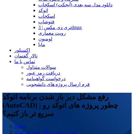
دانلود مدل سه بعدی (آبجکت) اسکچاپ
اتوکد
اسکچاپ
فتوشاپ
تری دی مکس | 3dmax
رویت معماری
لومیون
مایا
اکسپلور
تالار گفتمان
تماس با ما
سوالات متداول
دریافت رمز عبور
درخواست گواهینامه
فرم ارسال پروژه های دانشجویی
رفع مشکل دیر باز شدن برنامه اتوکد
(AutoCAD) | چطور پروژه های اتوکد رو
سریع تر باز کنیم؟
Home
آموزش‌های رایگان
آموزش اتوکد