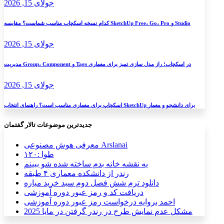
جولای 15, 2026
کدام نسخه اسکچاپ مناسب شماست؟ مقایسه SketchUp Free، Go، Pro و Studio
جولای 15, 2026
مدیریت Group، Component و Tags در اسکچاپ؛ راز مدل سازی تمیز برای معماری
جولای 15, 2026
اسکچاپ برای معماری مناسب است؟ راهنمای انتخاب SketchUp برای دانشجو و معمار
جدیدترین موضوعات تالار گفتمان
معرفی هوش مصنوعی Arslanai
طوا :۱۲۰
یه نقشه خانه بدم ساخته شده شو ببینم
رندر از دانشکده معماری ۴ طبقه
دانلود ترم شش فصل دوم سبد خرید میاره
دریافت کد و رمز عبور دوره آموزشی
احمد بروایه درخواست رمز عبور دوره آموزشی
مشکل عدم نمایش طرح در رندر گرفتن در مایا 2025