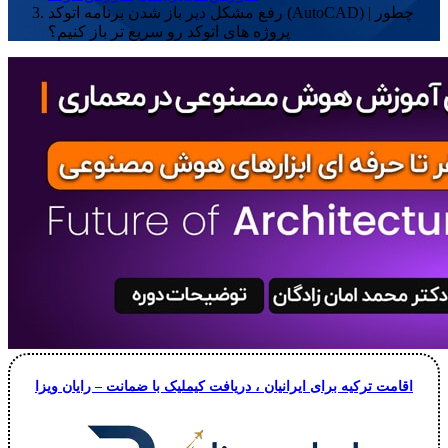
رفع مشکل دیر باز شدن برنامه اتوکد (AutoCAD) | چطور
پروژه های اتوکد رو سریع تر باز کنیم؟
اقامت ترکیه برای ایرانیان ، دریافت کیملیک با ضمانت – رایان ویزا