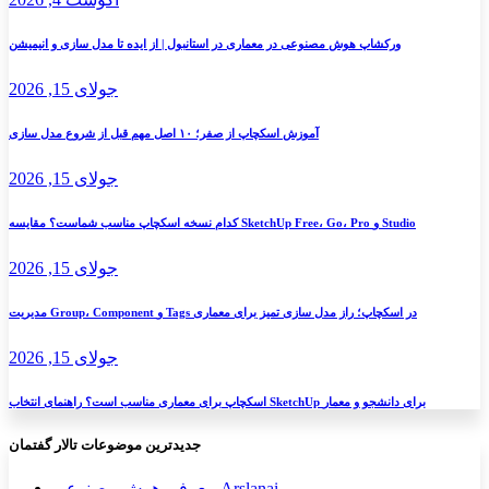
ورکشاپ هوش مصنوعی در معماری در استانبول | از ایده تا مدل سازی و انیمیشن
جولای 15, 2026
آموزش اسکچاپ از صفر؛ ۱۰ اصل مهم قبل از شروع مدل سازی
جولای 15, 2026
کدام نسخه اسکچاپ مناسب شماست؟ مقایسه SketchUp Free، Go، Pro و Studio
جولای 15, 2026
مدیریت Group، Component و Tags در اسکچاپ؛ راز مدل سازی تمیز برای معماری
جولای 15, 2026
اسکچاپ برای معماری مناسب است؟ راهنمای انتخاب SketchUp برای دانشجو و معمار
جدیدترین موضوعات تالار گفتمان
معرفی هوش مصنوعی Arslanai