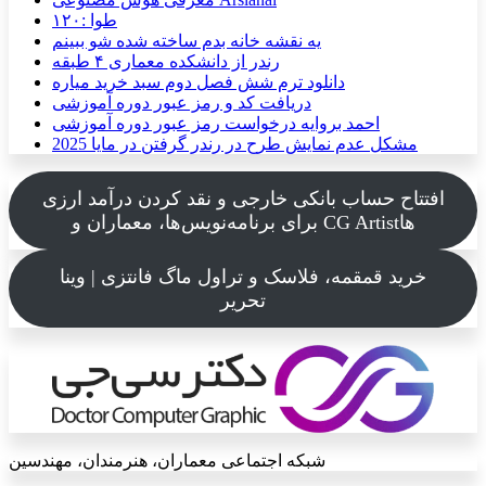
طوا :۱۲۰
یه نقشه خانه بدم ساخته شده شو ببینم
رندر از دانشکده معماری ۴ طبقه
دانلود ترم شش فصل دوم سبد خرید میاره
دریافت کد و رمز عبور دوره آموزشی
احمد بروایه درخواست رمز عبور دوره آموزشی
مشکل عدم نمایش طرح در رندر گرفتن در مایا 2025
افتتاح حساب بانکی خارجی و نقد کردن درآمد ارزی
برای برنامه‌نویس‌ها، معماران و CG Artistها
خرید قمقمه، فلاسک و تراول ماگ فانتزی | وینا
تحریر
شبکه اجتماعی معماران، هنرمندان، مهندسین