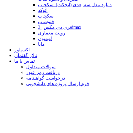
دانلود مدل سه بعدی (آبجکت) اسکچاپ
اتوکد
اسکچاپ
فتوشاپ
تری دی مکس | 3dmax
رویت معماری
لومیون
مایا
اکسپلور
تالار گفتمان
تماس با ما
سوالات متداول
دریافت رمز عبور
درخواست گواهینامه
فرم ارسال پروژه های دانشجویی