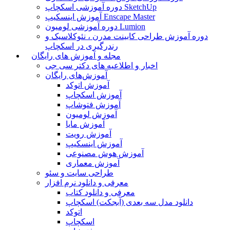
دوره آموزشی اسکچاپ SketchUp
آموزش اینسکیپ Enscape Master
دوره آموزشی لومیون Lumion
دوره آموزش طراحی کابینت مدرن ، نئوکلاسیک و
رندرگیری در اسکچاپ
مجله و آموزش های رایگان
اخبار و اطلاعیه های دکتر سی جی
آموزش‌های رایگان
آموزش اتوکد
آموزش اسکچاپ
آموزش فتوشاپ
آموزش لومیون
آموزش مایا
آموزش رویت
آموزش اینسکیپ
آموزش هوش مصنوعی
آموزش معماری
طراحی سایت و سئو
معرفی و دانلود نرم افزار
معرفی و دانلود کتاب
دانلود مدل سه بعدی (آبجکت) اسکچاپ
اتوکد
اسکچاپ