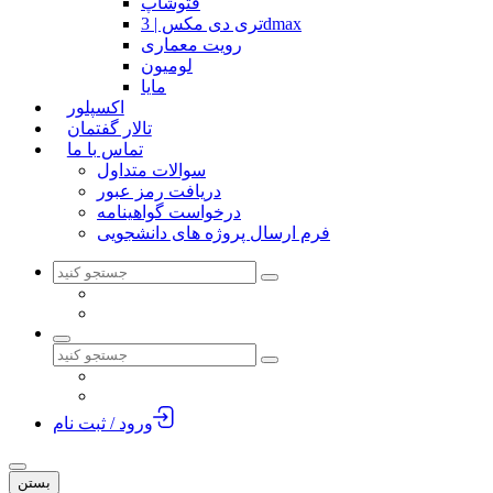
فتوشاپ
تری دی مکس | 3dmax
رویت معماری
لومیون
مایا
اکسپلور
تالار گفتمان
تماس با ما
سوالات متداول
دریافت رمز عبور
درخواست گواهینامه
فرم ارسال پروژه های دانشجویی
ورود / ثبت نام
بستن