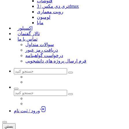
فتوشاپ
تری دی مکس | 3dmax
رویت معماری
لومیون
مایا
اکسپلور
تالار گفتمان
تماس با ما
سوالات متداول
دریافت رمز عبور
درخواست گواهینامه
فرم ارسال پروژه های دانشجویی
ورود / ثبت نام
بستن