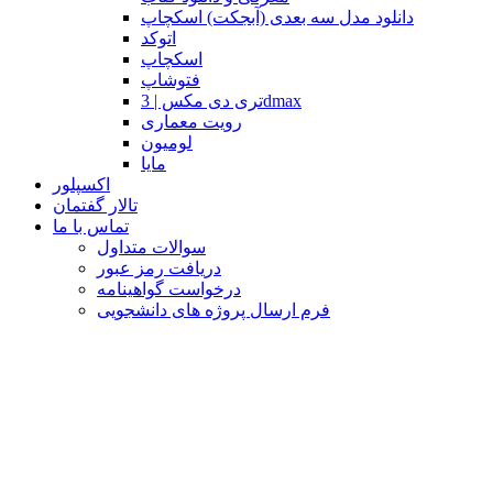
دانلود مدل سه بعدی (آبجکت) اسکچاپ
اتوکد
اسکچاپ
فتوشاپ
تری دی مکس | 3dmax
رویت معماری
لومیون
مایا
اکسپلور
تالار گفتمان
تماس با ما
سوالات متداول
دریافت رمز عبور
درخواست گواهینامه
فرم ارسال پروژه های دانشجویی