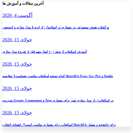
آخرین مقالات و آموزش ها
به
کنار
آگوست 4, 2026
ورکشاپ هوش مصنوعی در معماری در استانبول | از ایده تا مدل سازی و انیمیشن
جولای 15, 2026
آموزش اسکچاپ از صفر؛ ۱۰ اصل مهم قبل از شروع مدل سازی
جولای 15, 2026
کدام نسخه اسکچاپ مناسب شماست؟ مقایسه SketchUp Free، Go، Pro و Studio
جولای 15, 2026
مدیریت Group، Component و Tags در اسکچاپ؛ راز مدل سازی تمیز برای معماری
جولای 15, 2026
اسکچاپ برای معماری مناسب است؟ راهنمای انتخاب SketchUp برای دانشجو و معمار