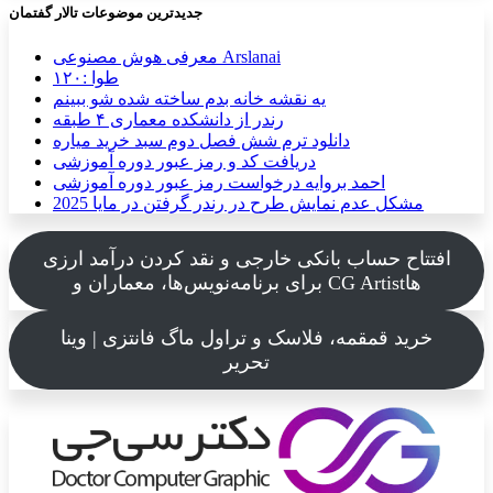
جدیدترین موضوعات تالار گفتمان
معرفی هوش مصنوعی Arslanai
طوا :۱۲۰
یه نقشه خانه بدم ساخته شده شو ببینم
رندر از دانشکده معماری ۴ طبقه
دانلود ترم شش فصل دوم سبد خرید میاره
دریافت کد و رمز عبور دوره آموزشی
احمد بروایه درخواست رمز عبور دوره آموزشی
مشکل عدم نمایش طرح در رندر گرفتن در مایا 2025
افتتاح حساب بانکی خارجی و نقد کردن درآمد ارزی
برای برنامه‌نویس‌ها، معماران و CG Artistها
خرید قمقمه، فلاسک و تراول ماگ فانتزی | وینا
تحریر