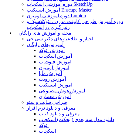
دوره آموزشی اسکچاپ SketchUp
آموزش اینسکیپ Enscape Master
دوره آموزشی لومیون Lumion
دوره آموزش طراحی کابینت مدرن ، نئوکلاسیک و
رندرگیری در اسکچاپ
مجله و آموزش های رایگان
اخبار و اطلاعیه های دکتر سی جی
آموزش‌های رایگان
آموزش اتوکد
آموزش اسکچاپ
آموزش فتوشاپ
آموزش لومیون
آموزش مایا
آموزش رویت
آموزش اینسکیپ
آموزش هوش مصنوعی
آموزش معماری
طراحی سایت و سئو
معرفی و دانلود نرم افزار
معرفی و دانلود کتاب
دانلود مدل سه بعدی (آبجکت) اسکچاپ
اتوکد
اسکچاپ