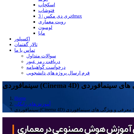
اسکچاپ
فتوشاپ
تری دی مکس | 3dmax
رویت معماری
لومیون
مایا
اکسپلور
تالار گفتمان
تماس با ما
سوالات متداول
دریافت رمز عبور
درخواست گواهینامه
فرم ارسال پروژه های دانشجویی
Home
آموزش‌های رایگان