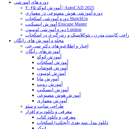
دوره های آموزشی
آموزش اتوکد ۲۰۲۵ | AutoCAD 2025
دوره آموزشی هوش مصنوعی در معماری
دوره آموزشی اسکچاپ SketchUp
آموزش اینسکیپ Enscape Master
دوره آموزشی لومیون Lumion
حی کابینت مدرن ، نئوکلاسیک و رندرگیری در اسکچاپ
مجله و آموزش های رایگان
اخبار و اطلاعیه های دکتر سی جی
آموزش‌های رایگان
آموزش اتوکد
آموزش اسکچاپ
آموزش فتوشاپ
آموزش لومیون
آموزش مایا
آموزش رویت
آموزش اینسکیپ
آموزش هوش مصنوعی
آموزش معماری
طراحی سایت و سئو
معرفی و دانلود نرم افزار
معرفی و دانلود کتاب
دانلود مدل سه بعدی (آبجکت) اسکچاپ
اتوکد