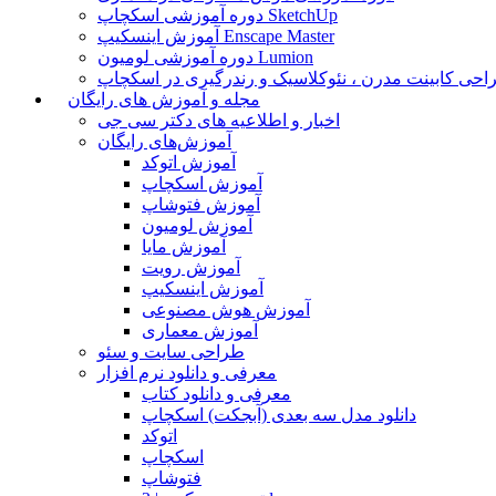
دوره آموزشی اسکچاپ SketchUp
آموزش اینسکیپ Enscape Master
دوره آموزشی لومیون Lumion
حی کابینت مدرن ، نئوکلاسیک و رندرگیری در اسکچاپ
مجله و آموزش های رایگان
اخبار و اطلاعیه های دکتر سی جی
آموزش‌های رایگان
آموزش اتوکد
آموزش اسکچاپ
آموزش فتوشاپ
آموزش لومیون
آموزش مایا
آموزش رویت
آموزش اینسکیپ
آموزش هوش مصنوعی
آموزش معماری
طراحی سایت و سئو
معرفی و دانلود نرم افزار
معرفی و دانلود کتاب
دانلود مدل سه بعدی (آبجکت) اسکچاپ
اتوکد
اسکچاپ
فتوشاپ