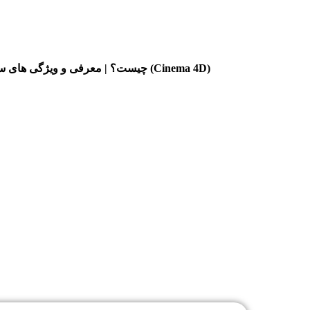
سینمافوردی (Cinema 4D) چیست؟ | معرفی و ویژگی های سینمافوردی (Cinema 4D)