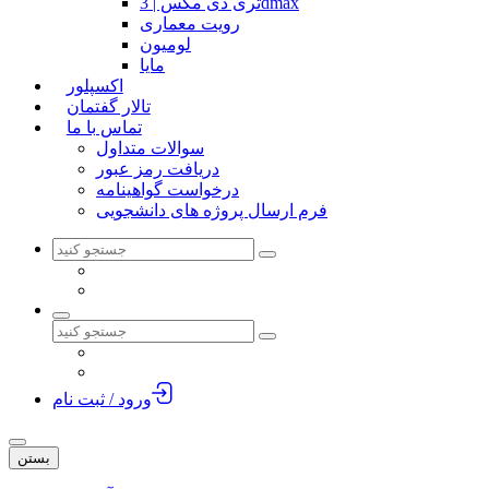
تری دی مکس | 3dmax
رویت معماری
لومیون
مایا
اکسپلور
تالار گفتمان
تماس با ما
سوالات متداول
دریافت رمز عبور
درخواست گواهینامه
فرم ارسال پروژه های دانشجویی
ورود / ثبت نام
بستن