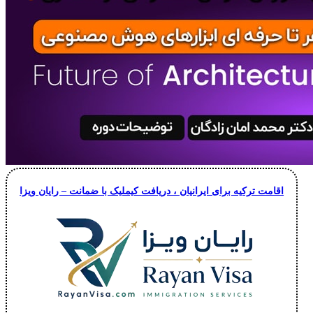
اقامت ترکیه برای ایرانیان ، دریافت کیملیک با ضمانت – رایان ویزا