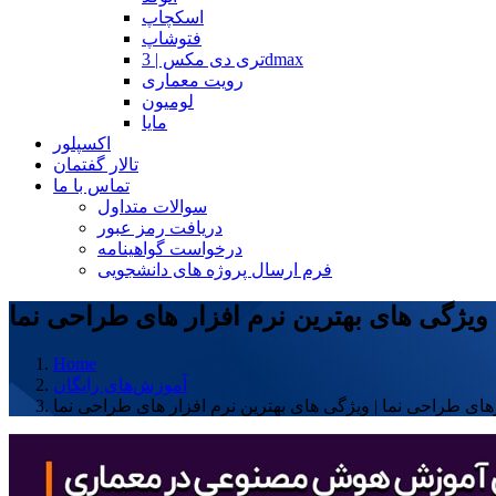
اسکچاپ
فتوشاپ
تری دی مکس | 3dmax
رویت معماری
لومیون
مایا
اکسپلور
تالار گفتمان
تماس با ما
سوالات متداول
دریافت رمز عبور
درخواست گواهینامه
فرم ارسال پروژه های دانشجویی
ویژگی های بهترین نرم افزار های طراحی نما
Home
آموزش‌های رایگان
های طراحی نما | ویژگی های بهترین نرم افزار های طراحی نما