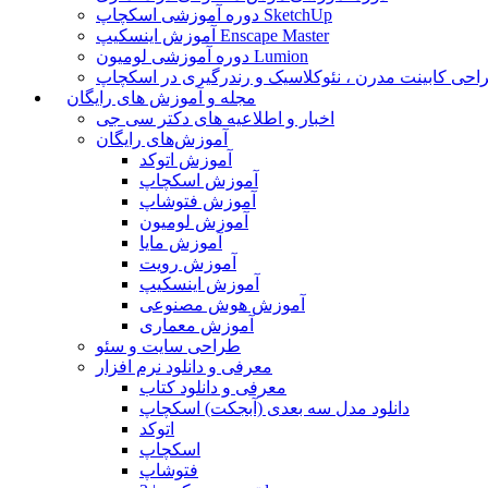
دوره آموزشی اسکچاپ SketchUp
آموزش اینسکیپ Enscape Master
دوره آموزشی لومیون Lumion
حی کابینت مدرن ، نئوکلاسیک و رندرگیری در اسکچاپ
مجله و آموزش های رایگان
اخبار و اطلاعیه های دکتر سی جی
آموزش‌های رایگان
آموزش اتوکد
آموزش اسکچاپ
آموزش فتوشاپ
آموزش لومیون
آموزش مایا
آموزش رویت
آموزش اینسکیپ
آموزش هوش مصنوعی
آموزش معماری
طراحی سایت و سئو
معرفی و دانلود نرم افزار
معرفی و دانلود کتاب
دانلود مدل سه بعدی (آبجکت) اسکچاپ
اتوکد
اسکچاپ
فتوشاپ