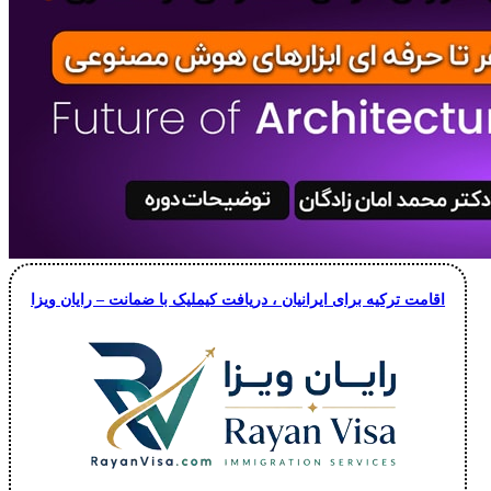
اقامت ترکیه برای ایرانیان ، دریافت کیملیک با ضمانت – رایان ویزا