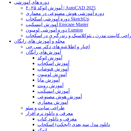
دوره های آموزشی
آموزش اتوکد ۲۰۲۵ | AutoCAD 2025
دوره آموزشی هوش مصنوعی در معماری
دوره آموزشی اسکچاپ SketchUp
آموزش اینسکیپ Enscape Master
دوره آموزشی لومیون Lumion
حی کابینت مدرن ، نئوکلاسیک و رندرگیری در اسکچاپ
مجله و آموزش های رایگان
اخبار و اطلاعیه های دکتر سی جی
آموزش‌های رایگان
آموزش اتوکد
آموزش اسکچاپ
آموزش فتوشاپ
آموزش لومیون
آموزش مایا
آموزش رویت
آموزش اینسکیپ
آموزش هوش مصنوعی
آموزش معماری
طراحی سایت و سئو
معرفی و دانلود نرم افزار
معرفی و دانلود کتاب
دانلود مدل سه بعدی (آبجکت) اسکچاپ
اتوکد