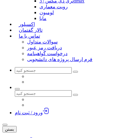
تری دی مکس | 3dmax
رویت معماری
لومیون
مایا
اکسپلور
تالار گفتمان
تماس با ما
سوالات متداول
دریافت رمز عبور
درخواست گواهینامه
فرم ارسال پروژه های دانشجویی
ورود / ثبت نام
بستن