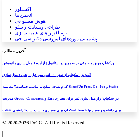
اکسپلور
انجمن ها
هوش مصنوعی
طراحی وبسایت و سئو
نرم افزار های شبیه سازی
پشتیبانی دوره‌های آموزشی دکتر سی جی
آخرین مطالب
ورکشاپ هوش مصنوعی در معماری در استانبول | از ایده تا مدل سازی و انیمیشن
آموزش اسکچاپ از صفر؛ ۱۰ اصل مهم قبل از شروع مدل سازی
کدام نسخه اسکچاپ مناسب شماست؟ مقایسه SketchUp Free، Go، Pro و Studio
مدیریت Group، Component و Tags در اسکچاپ؛ راز مدل سازی تمیز برای معماری
اسکچاپ برای معماری مناسب است؟ راهنمای انتخاب SketchUp برای دانشجو و معمار
© 2020-2026 DrCG. All Rights Reserved.