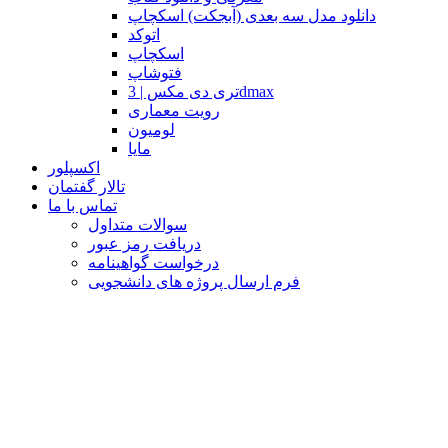
دانلود مدل سه بعدی (آبجکت) اسکچاپ
اتوکد
اسکچاپ
فتوشاپ
تری دی مکس | 3dmax
رویت معماری
لومیون
مایا
اکسپلور
تالار گفتمان
تماس با ما
سوالات متداول
دریافت رمز عبور
درخواست گواهینامه
فرم ارسال پروژه های دانشجویی