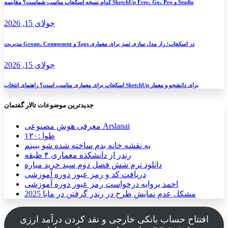
کدام نسخه اسکچاپ مناسب شماست؟ مقایسه SketchUp Free، Go، Pro و Studio
جولای 15, 2026
مدیریت Group، Component و Tags در اسکچاپ؛ راز مدل سازی تمیز برای معماری
جولای 15, 2026
اسکچاپ برای معماری مناسب است؟ راهنمای انتخاب SketchUp برای دانشجو و معمار
جدیدترین موضوعات تالار گفتمان
معرفی هوش مصنوعی Arslanai
طوا :۱۲۰
یه نقشه خانه بدم ساخته شده شو ببینم
رندر از دانشکده معماری ۴ طبقه
دانلود ترم شش فصل دوم سبد خرید میاره
دریافت کد و رمز عبور دوره آموزشی
احمد بروایه درخواست رمز عبور دوره آموزشی
مشکل عدم نمایش طرح در رندر گرفتن در مایا 2025
افتتاح حساب بانکی خارجی و نقد کردن درآمد ارزی