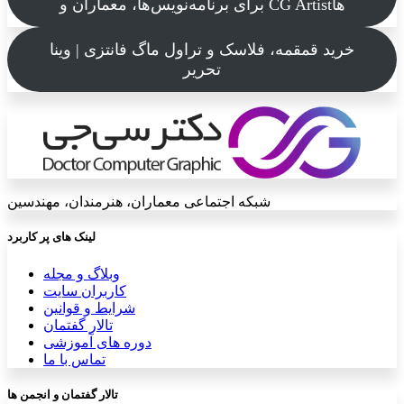
برای برنامه‌نویس‌ها، معماران و CG Artistها
خرید قمقمه، فلاسک و تراول ماگ فانتزی | وینا
تحریر
شبکه اجتماعی معماران، هنرمندان، مهندسین
لینک های پر کاربرد
وبلاگ و مجله
کاربران سایت
شرایط و قوانین
تالار گفتمان
دوره های آموزشی
تماس با ما
تالار گفتمان و انجمن ها