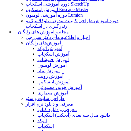
دوره آموزشی اسکچاپ SketchUp
آموزش اینسکیپ Enscape Master
دوره آموزشی لومیون Lumion
دوره آموزش طراحی کابینت مدرن ، نئوکلاسیک و
رندرگیری در اسکچاپ
مجله و آموزش های رایگان
اخبار و اطلاعیه های دکتر سی جی
آموزش‌های رایگان
آموزش اتوکد
آموزش اسکچاپ
آموزش فتوشاپ
آموزش لومیون
آموزش مایا
آموزش رویت
آموزش اینسکیپ
آموزش هوش مصنوعی
آموزش معماری
طراحی سایت و سئو
معرفی و دانلود نرم افزار
معرفی و دانلود کتاب
دانلود مدل سه بعدی (آبجکت) اسکچاپ
اتوکد
اسکچاپ