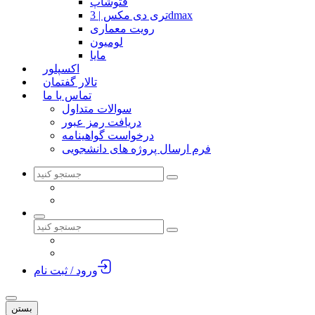
فتوشاپ
تری دی مکس | 3dmax
رویت معماری
لومیون
مایا
اکسپلور
تالار گفتمان
تماس با ما
سوالات متداول
دریافت رمز عبور
درخواست گواهینامه
فرم ارسال پروژه های دانشجویی
ورود / ثبت نام
بستن