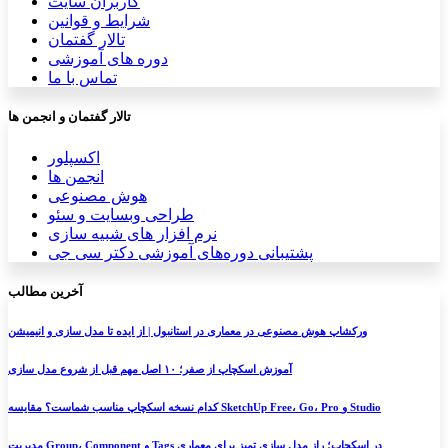
کاربران سایت
شرایط و قوانین
تالار گفتمان
دوره های آموزشی
تماس با ما
تالار گفتمان و انجمن ها
اکسپلور
انجمن ها
هوش مصنوعی
طراحی وبسایت و سئو
نرم افزار های شبیه سازی
پشتیبانی دوره‌های آموزشی دکتر سی جی
آخرین مطالب
ورکشاپ هوش مصنوعی در معماری در استانبول | از ایده تا مدل سازی و انیمیشن
آموزش اسکچاپ از صفر؛ ۱۰ اصل مهم قبل از شروع مدل سازی
کدام نسخه اسکچاپ مناسب شماست؟ مقایسه SketchUp Free، Go، Pro و Studio
مدیریت Group، Component و Tags در اسکچاپ؛ راز مدل سازی تمیز برای معماری