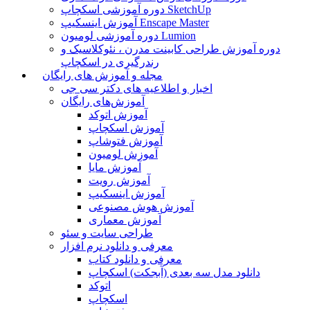
دوره آموزشی اسکچاپ SketchUp
آموزش اینسکیپ Enscape Master
دوره آموزشی لومیون Lumion
دوره آموزش طراحی کابینت مدرن ، نئوکلاسیک و
رندرگیری در اسکچاپ
مجله و آموزش های رایگان
اخبار و اطلاعیه های دکتر سی جی
آموزش‌های رایگان
آموزش اتوکد
آموزش اسکچاپ
آموزش فتوشاپ
آموزش لومیون
آموزش مایا
آموزش رویت
آموزش اینسکیپ
آموزش هوش مصنوعی
آموزش معماری
طراحی سایت و سئو
معرفی و دانلود نرم افزار
معرفی و دانلود کتاب
دانلود مدل سه بعدی (آبجکت) اسکچاپ
اتوکد
اسکچاپ