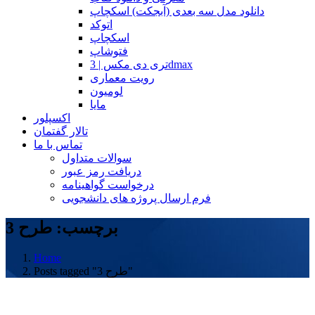
دانلود مدل سه بعدی (آبجکت) اسکچاپ
اتوکد
اسکچاپ
فتوشاپ
تری دی مکس | 3dmax
رویت معماری
لومیون
مایا
اکسپلور
تالار گفتمان
تماس با ما
سوالات متداول
دریافت رمز عبور
درخواست گواهینامه
فرم ارسال پروژه های دانشجویی
برچسب: طرح 3
Home
Posts tagged "طرح 3"