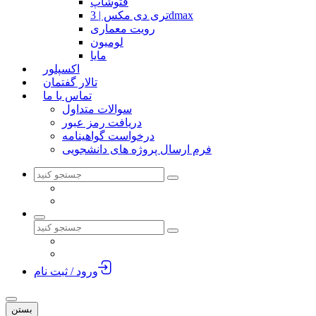
فتوشاپ
تری دی مکس | 3dmax
رویت معماری
لومیون
مایا
اکسپلور
تالار گفتمان
تماس با ما
سوالات متداول
دریافت رمز عبور
درخواست گواهینامه
فرم ارسال پروژه های دانشجویی
ورود / ثبت نام
بستن